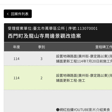
回案件列表
受理提案單位:臺北市萬華區公所 | 序號:113070001
西門町及龍山寺周邊景觀改造案
年度
季別
里程碑工
設置地磚路面(廣州街-康定路以東)(
114
3
鋪面更新工程114年7月20日前施工
設置地磚路面(廣州街-康定路以東)(
114
2
鋪面更新工程-施工
●網紅拍攝YOUTUBE影片介紹美