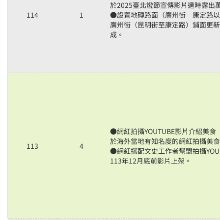
於2025臺北燈節宣傳影片適時露出
114
1
●設置地磚路面（廣州街—康定路以
廣州街（昆明街至康定路）鋪面更新工
成。
●網紅拍攝YOUTUBE影片介紹美
於海外當地有知名度的網紅拍攝美食
113
4
●網紅搭配文史工作者幫盟拍攝YOU
113年12月底前影片上架。