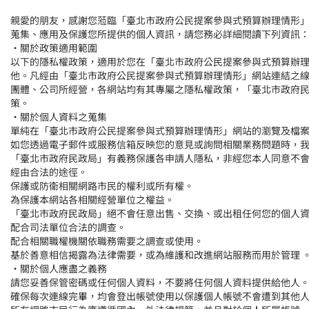
親愛的朋友，感謝您蒞臨「臺北市政府公民提案參與式預算辦理情形
蒐集、應用及保護您所提供的個人資訊，請您務必詳細閱讀下列資訊
‧
關於政策適用範圍
以下的隱私權政策，適用於您在「臺北市政府公民提案參與式預算辦
他。凡經由「臺北市政府公民提案參與式預算辦理情形」網站連結之
團體、公司所經營，各網站均有其專屬之隱私權政策，「臺北市政府
策。
‧
關於個人資料之蒐集
單純在「臺北市政府公民提案參與式預算辦理情形」網站的瀏覽及檔
如您透過電子郵件或服務信箱反映您的意見或詢問相關業務問題時，
「臺北市政府民政局」有義務保護各申請人隱私，非經您本人同意不
經由合法的途徑。
保護或防衛相關網路市民的權利或所有權。
為保護本網站各相關經營單位之權益。
「臺北市政府民政局」絕不會任意出售、交換、或出租任何您的個人
配合司法單位合法的調查。
配合相關職權機關依職務需要之調查或使用。
基於善意相信揭露為法律需要，或為維護和改進網站服務而用於管理 
‧
關於個人應盡之義務
請您妥善保管密碼或任何個人資料，不要將任何個人資料提供給他人
確保每次連線完畢，均會登出帳號使用以保護個人帳號不會遭到其他