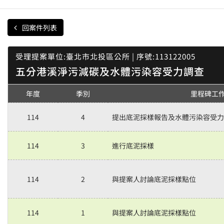
回案件列表
受理提案單位:臺北市北投區公所 | 序號:113122005
五分港溪淨污減碳及水體污染容受力調查
年度
季別
里程碑工
114
4
提出底泥採樣報告及水體污染容受力
114
3
進行底泥採樣
114
2
與提案人討論底泥採樣點位
114
1
與提案人討論底泥採樣點位