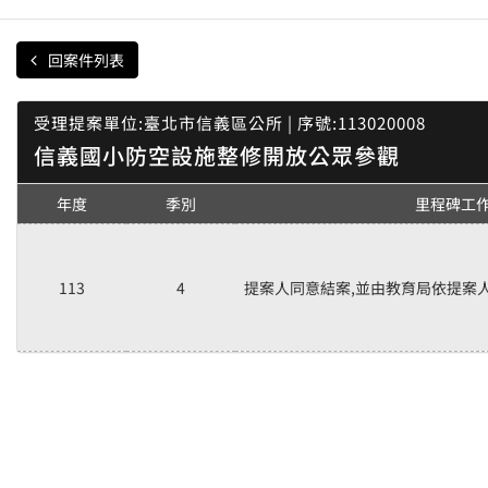
回案件列表
受理提案單位:臺北市信義區公所 | 序號:113020008
信義國小防空設施整修開放公眾參觀
年度
季別
里程碑工
113
4
提案人同意結案,並由教育局依提案