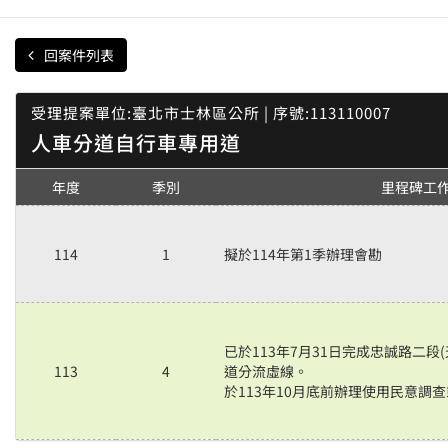
回案件列表
受理提案單位:臺北市士林區公所 | 序號:113110007
人車分道自行車專用道
年度
季別
里程碑工
114
1
擬於114年第1季辦理會勘
已於113年7月31日完成忠誠路二段
113
4
道分流虛線。
於113年10月底前辦理使用民意調