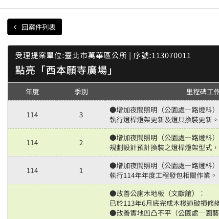
回案件列表
受理提案單位:臺北市萬華區公所 | 序號:113070011
點亮「西本願寺廣場」
年度
季別
里程碑工
●增加夜間照明（公園處—路燈科）
114
3
執行燈桿燈架更新及燈具換裝更新。
●增加夜間照明（公園處—路燈科）
114
2
規劃設計預計換裝之燈桿燈架型式，
●增加夜間照明（公園處—路燈科）
114
1
執行114年年度工程發包相關作業。
●改善公廁木地板（文獻館）︰
已於113年6月底完成木棧道破損修
●改善實地凹凸不平（公園處—園藝