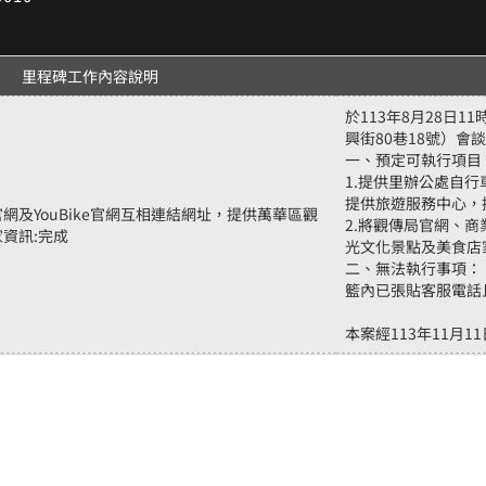
里程碑工作內容說明
於113年8月28日
興街80巷18號）會
一、預定可執行項目
1.提供里辦公處自
提供旅遊服務中心，
網及YouBike官網互相連結網址，提供萬華區觀
2.將觀傳局官網、商
資訊:完成
光文化景點及美食店家
二、無法執行事項：
籃內已張貼客服電話
本案經113年11月