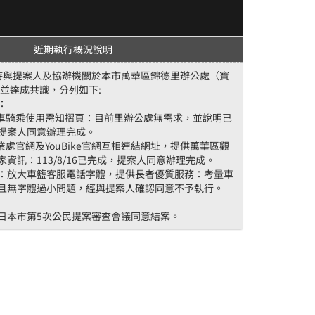
近期執行概況說明
11時與提案人及協辦機關於本市萬華區錦德里辦公處（寶
談並達成共識，分列如下:
：
行車騎乘使用需知摺頁：目前里辦公處無需求，並說明已
提案人同意辦理完成。
業處官網及YouBike官網互相連結網址，提供萬華區觀
資訊：113/8/16已完成，提案人同意辦理完成。
：放大車籃客服電話字體，提供長者優質服務：考量車
且無字體過小問題，經與提案人確認同意不予執行。
11日本市第5次公民提案審查會議同意結案。