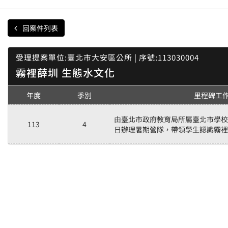
回案件列表
受理提案單位:臺北市大安區公所 | 序號:113030004
霧裡薛圳 生態水文化
年度
季別
里程碑工
由臺北市政府教育局所屬臺北市學校環
113
4
日辦理暑期營隊，帶領學生認識霧裡