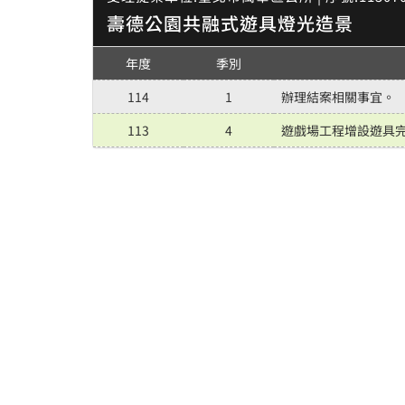
壽德公園共融式遊具燈光造景
年度
季別
114
1
辦理結案相關事宜。
113
4
遊戲場工程增設遊具