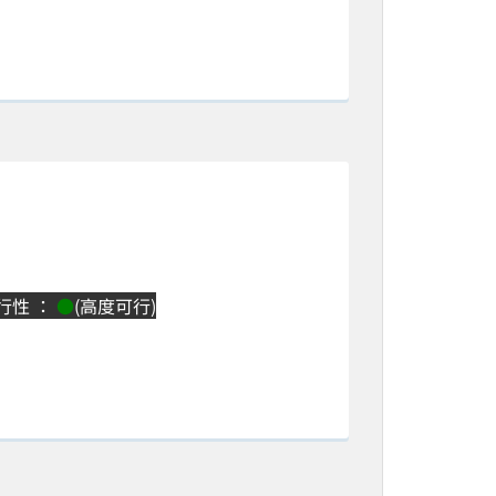
可行性 ：
●
(高度可行)