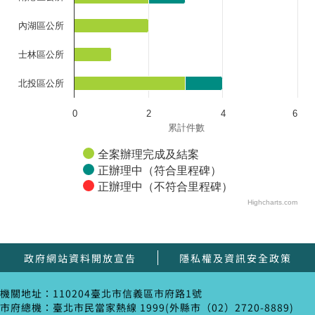
內湖區公所
士林區公所
北投區公所
0
2
4
6
累計件數
全案辦理完成及結案
正辦理中（符合里程碑）
正辦理中（不符合里程碑）
Highcharts.com
政府網站資料開放宣告
隱私權及資訊安全政策
機關地址：110204臺北市信義區市府路1號
市府總機：臺北市民當家熱線 1999(外縣市（02）2720-8889)