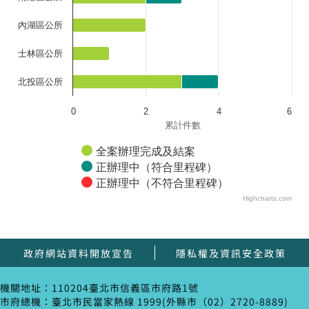
內湖區公所
士林區公所
北投區公所
0
2
4
6
累計件數
全案辦理完成及結案
正辦理中（符合里程碑）
正辦理中（不符合里程碑）
Highcharts.com
政府網站資料開放宣告
隱私權及資訊安全政策
機關地址：110204臺北市信義區市府路1號
市府總機：臺北市民當家熱線 1999(外縣市（02）2720-8889)