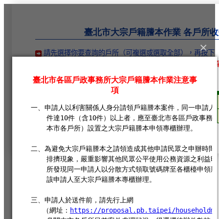
跳
到
:::
主
臺北市大宗戶籍謄本作業 各戶所
要
×
請先選擇你要查詢的戶所（可複選或選取全部），再按下
內
因系統負載較大，查詢時間較長，建議您只點選所需的戶所
容
松山區
信義區
大安區
中山區
萬華區
文山區
南港區
內湖區
:::
Copyright 2024© 臺北市政府版權所有